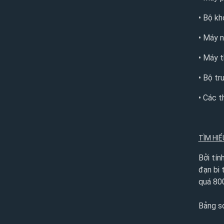
• Bộ k
• Máy 
• Máy t
• Bộ tr
• Các t
TÌM HI
Bởi tín
đạn bi 
quá 80
Bảng s