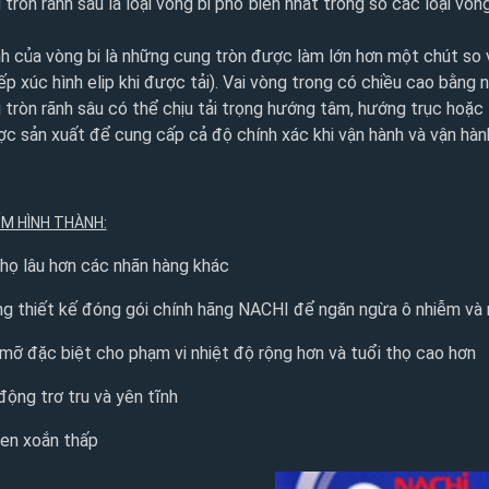
 tròn rãnh sâu là loại vòng bi phổ biến nhất trong số các loại vò
h của vòng bi là những cung tròn được làm lớn hơn một chút so 
iếp xúc hình elip khi được tải). Vai vòng trong có chiều cao bằng n
 tròn rãnh sâu có thể chịu tải trọng hướng tâm, hướng trục hoặc t
c sản xuất để cung cấp cả độ chính xác khi vận hành và vận hàn
ỂM HÌNH THÀNH:
thọ lâu hơn các nhãn hàng khác
g thiết kế đóng gói chính hãng NACHI để ngăn ngừa ô nhiễm và 
mỡ đặc biệt cho phạm vi nhiệt độ rộng hơn và tuổi thọ cao hơn
động trơ tru và yên tĩnh
en xoắn thấp