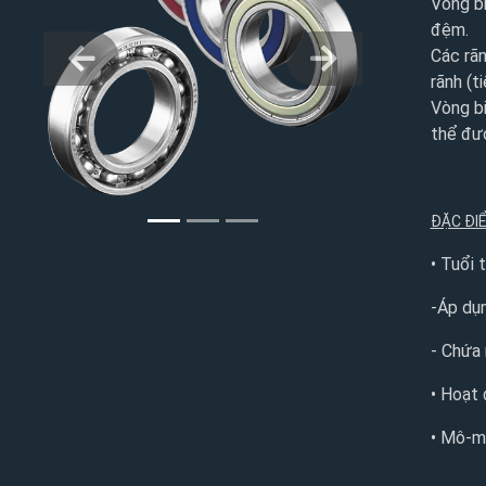
Vòng bi
đệm.
Các rãn
Prev
Next
rãnh (t
Vòng bi
thể đượ
ĐẶC ĐI
• Tuổi 
-Áp dụn
- Chứa 
• Hoạt 
• Mô-m