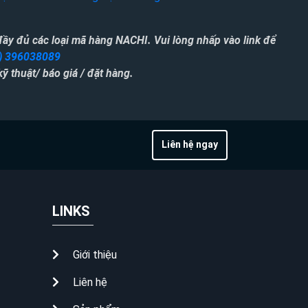
đầy đủ các loại mã hàng NACH
I. Vui lòng nhấp vào link để
) 396038089
 kỹ thuật/ báo giá / đặt hàng.
Liên hệ ngay
LINKS
Giới thiệu
Liên hệ