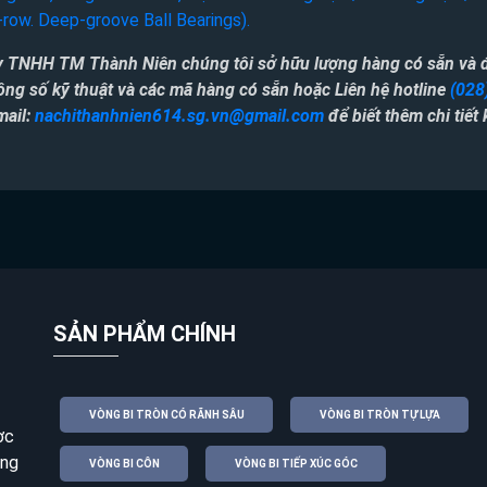
-row. Deep-groove Ball Bearings).
y TNHH TM Thành Niên chúng tôi sở hữu lượng hàng có sẵn và 
ông số kỹ thuật và các mã hàng có sẵn
hoặc
Liên hệ hotline
(028
ail:
nachithanhnien614.sg.vn@gmail.com
để biết thêm chi tiết
SẢN PHẨM CHÍNH
VÒNG BI TRÒN CÓ RÃNH SÂU
VÒNG BI TRÒN TỰ LỰA
ợc
áng
VÒNG BI CÔN
VÒNG BI TIẾP XÚC GÓC