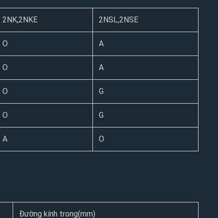
2NK,2NKE
2NSL,2NSE
O
A
O
A
O
G
O
G
A
O
Đường kính trong(mm)