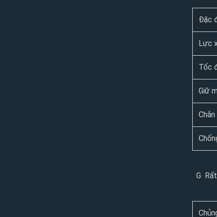
Đặc 
Lực 
Tốc 
Giữ 
Chắn 
Chốn
G Rất
Chủng