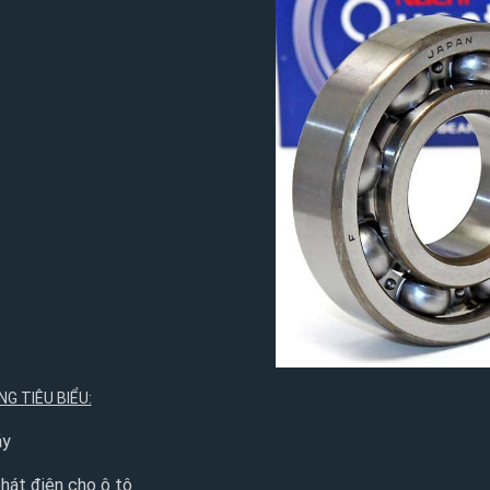
G TIÊU BIỂU:
áy
hát điện cho ô tô