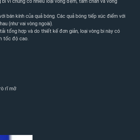
ng bi vì chúng có nhiều loại vòng đệm, tấm chắn và vòng
với bán kính của quả bóng. Các quả bóng tiếp xúc điểm với
hau (như vai vòng ngoài).
ải tổng hợp và do thiết kế đơn giản, loại vòng bi này có
h tốc độ cao.
rò rĩ mỡ