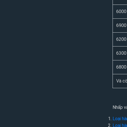
6000
6900
6200
6300
6800
Và cò
Nhấp và
Loại hà
Loại hà