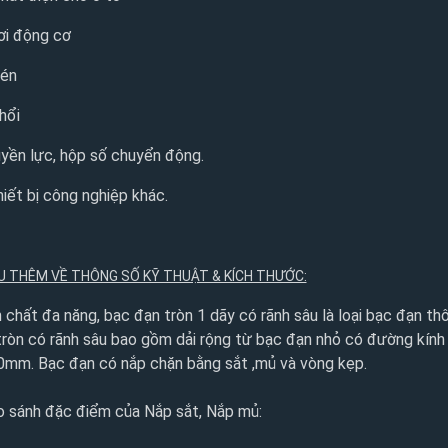
hơi động cơ
nén
hổi
uyền lực, hộp số chuyển động.
hiết bị công nghiệp khác.
ỂU THÊM VỀ THÔNG SỐ KỸ THUẬT & KÍCH THƯỚC:
h chất đa năng, bạc đạn tròn 1 dãy có rãnh sâu là loại bạc đạn t
tròn có rãnh sâu bao gồm dải rộng từ bạc đạn nhỏ có đường kín
0mm. Bạc đạn có nắp chặn bằng sắt ,mủ và vòng kẹp.
o sánh đặc điểm của Nắp sắt, Nắp mủ: