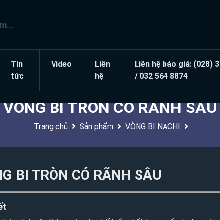
Tin
Video
Liên
Liên hệ báo giá: (028) 
tức
hệ
/ 032 564 8874
VÒNG BI TRÒN CÓ RÃNH SÂU
Trang chủ
Sản phẩm
VÒNG BI NACHI
G BI TRÒN CÓ RÃNH SÂU
ết