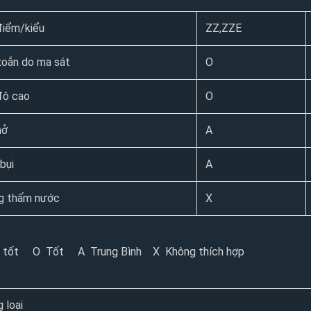
điểm/kiểu
ZZ,ZZE
xoắn do ma sát
O
độ cao
O
mở
A
bụi
A
g thấm nước
X
 tốt O Tốt A Trung Bình X Không thích hợp
 loại